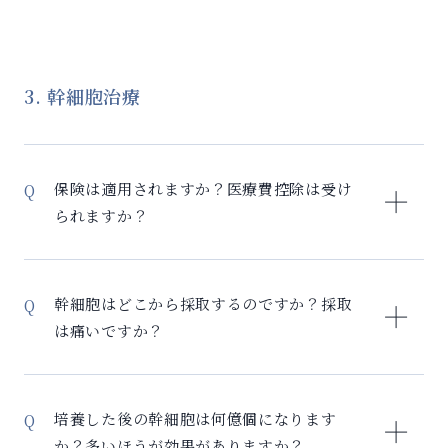
の疲れ）、 生活習慣病（糖尿病、肝機能低下）、美容
治療期間は症状により異なりますが、主な流れは以下
治療を検討することで、効果の維持・向上を図りま
の悩み（肌のたるみ、薄毛）などがあげられます。ま
の通りです。初回診察・検査：1日（約1時間～）、マ
す。 生活習慣の改善指導も行い、治療効果を最大限に
ずは慢性炎症検査で体の状態を正確に把握し、治療適
クロファージ療法（前処置）：2-4週間、幹細胞培養：
持続させるサポートをいたします。
応を判断します。「加齢のせい」と諦めていた症状
3-4週間、治療実施：1日（約1時間）合計：約2-3ヶ
3. 幹細胞治療
も、慢性炎症が原因の可能性があります。
月。その後、状態を見ながら最長2年間のフォローアッ
プを行います。 費用について： 症状や治療範囲により
異なるため、カウンセリング（初診料3,500円）にて詳
保険は適用されますか？医療費控除は受け
細なお見積りをご提示します。分割払いのご相談も承
られますか？
っております。
保険適用について： 幹細胞治療は現在、保険適用外の
自由診療となります。全額自己負担となりますが、分
幹細胞はどこから採取するのですか？採取
割払いのご相談も承っております。 医療費控除につい
は痛いですか？
て： 幹細胞治療は医療費控除の対象となる可能性があ
ります。 – 年間の医療費が10万円を超える場合、確定
当院では主に2つの方法で幹細胞を採取します： 1. 脂
申告で控除可能 – 治療費、検査費、通院交通費なども
肪組織からの採取（最も一般的） – お腹や太ももから
培養した後の幹細胞は何億個になります
対象 – 領収書は大切に保管してください 費用の目安：
米粒数個分の脂肪を採取 – 局所麻酔を使用するため、
か？多いほうが効果がありますか？