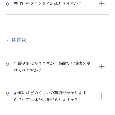
め、即効性はありません。一般的に、整形外科効果は
副作用やダウンタイムはありますか？
1-2週間後から、美容効果は2-4週間後から、実感され
る方が多いです。1-3ヶ月後に最大効果に到達します。
自己血液を使用するため、アレルギーや拒絶反応の心
この段階的な改善により、より自然で持続的な効果が
配は極めて少ない治療となります。注入部位に一時的
期待できます。
な腫れ、内出血、赤みが出ることがありますが、数日
で改善します。施術直後から日常生活が可能で、美容
7. 関節炎
目的でお顔に注射した場合に、腫れや内出血が出た場
合もメイクでカバーできる程度です。激しい運動は2-3
日控えていただきます。
年齢制限はありますか？高齢でも治療を受
けられますか？
セルリバイバルは20歳以上の方であれば、年齢の上限
はありません。80歳以上の方でも多数の治療実績があ
治療にはどのくらいの期間がかかります
ります。 高齢の方への配慮： – 培養技術により、年齢
か？仕事は休む必要がありますか？
に関わらず細胞の機能を回復 – 体への負担が少ない治
療法を選択 – 個々の体力に合わせた治療計画 むしろ、
治療期間の目安： – 初回検査・診察：1日 – マクロファ