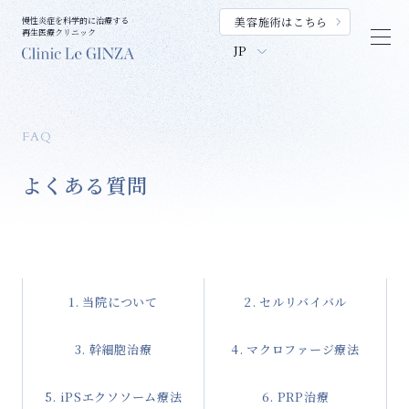
美容施術はこちら
慢性炎症を科学的に治療する
再生医療クリニック
F
A
Q
よ
く
あ
る
質
問
1. 当院について
2. セルリバイバル
3. 幹細胞治療
4. マクロファージ療法
5. iPSエクソソーム療法
6. PRP治療