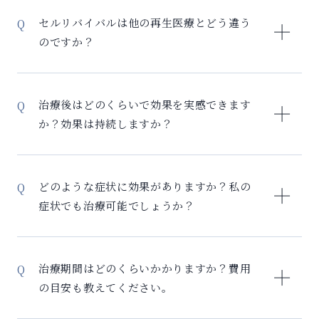
反応のリスクが極めて低い安全な治療法です。 安全性
セルリバイバルは他の再生医療とどう違う
への取り組み： – 厳格な品質管理基準をクリアした細
のですか？
胞のみ使用 – 専用クリーンルームでの培養 – 各分野の
専門医によるチーム医療体制 – 治療前の詳細な検査に
セルリバイバルの最大の特徴は、必要な治療を組み合
よる適応判断 軽微な副作用： – 注射部位の一時的な腫
わせて行うことです。多くの再生医療は幹細胞をその
治療後はどのくらいで効果を実感できます
れや痛み – 軽度の熱感（1-2日で改善） 重篤な副作用
まま投与しますが、慢性炎症がある状態では幹細胞が
か？効果は持続しますか？
の報告はありませんが、万が一の際も専門医が迅速に
十分に働けません。 当院では日本で唯一のマクロファ
対応いたします。
ージ療法により、まず慢性炎症を改善し、幹細胞が最
効果の実感時期は症状により異なりますが、多くの方
大限の効果を発揮できる土台を作ります。この3ステッ
が効果実感の目安として以下のような経過をたどられ
どのような症状に効果がありますか？私の
プアプローチ（検査→前処置→治療）により、従来の
ています。治療から2-4週間後：疲労感の軽減、睡眠の
症状でも治療可能でしょうか？
再生医療よりも高い治療効果が期待できます
質の改善、1-2ヶ月後：関節の痛みの軽減、肌質の改
善、3-6ヶ月後：慢性症状の明確な改善。効果の持続性
セルリバイバルは幅広い症状に対応可能です。特に効
については、マクロファージ療法により体内環境を整
果が期待できる症状：関節の痛み（変形性膝関節症、
治療期間はどのくらいかかりますか？費用
えているため、一般的な再生医療より効果が持続しや
腰痛、関節炎など）、 更年期症状（ホットフラッシ
の目安も教えてください。
すいのが特徴です。また、最長2年間のフォローアップ
ュ、倦怠感、気分の落ち込み）、慢性疲労（原因不明
で定期的に炎症マーカーを測定し、必要に応じて追加