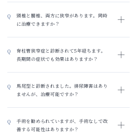
ある慢性炎症のメカニズムが科学的に解明されたこと
です。
で、医学的介入により老化プロセスを遅延・改善でき
頸椎と腰椎、両方に狭窄があります。同時
ることだと考えられます。当院の老化治療アプローチ
に治療できますか？
は、慢性炎症を数値化して可視化（炎症マーカー検
査）し、 細胞レベルの老化度を測定（エピクロック検
査）、「セルリバイバル」により慢性炎症根本からの
複数部位の脊柱管狭窄症も、セルリバイバルで同時に
改善を目指します。「もう年だから仕方ない」と諦め
治療可能です。 多部位への治療方法： – 全身の炎症改
脊柱管狭窄症と診断されて5年経ちます。
るのではなく、老化は科学的に測定し、治療できる時
善により複数部位に効果 – 症状の強い部位から優先的
長期間の症状でも効果はありますか？
代になりました。
にアプローチ – 必要に応じて局所治療を組み合わせ 治
療の利点： – 一度の治療で複数部位の改善が期待 – 全
長期間の脊柱管狭窄症でも、セルリバイバルによる改
身の炎症体質を改善 – トータルでの治療期間短縮 むし
善は期待できます。 長期症状への効果： – 慢性化した
馬尾型と診断されました。排尿障害はあり
ろ複数部位に症状がある方ほど、全身的なアプローチ
炎症環境をリセット – 長年の圧迫で損傷した神経の修
ませんが、治療可能ですか？
であるセルリバイバルの効果を実感しやすい傾向があ
復 – 代償的に疲労した周囲組織の回復 改善のポイン
ります。
ト： – まず炎症環境を改善することが重要 – 神経の可
馬尾型でも排尿障害がない段階であれば、セルリバイ
塑性（回復力）は年齢に関わらず存在 – 諦めていた症
バルの良い適応となります。 馬尾型への治療アプロー
手術を勧められていますが、手術なしで改
状ほど改善を実感しやすい 5年、10年以上の症状でも
チ： – 馬尾神経周囲の炎症を集中的に改善 – 神経の圧
善する可能性はありますか？
改善例は多数あります。まずは現在の状態を正確に評
迫による二次的な損傷を予防 – 症状の進行を抑制 注意