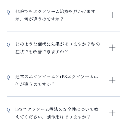
詳細に関しては、「料金・治療プラン」をご覧くださ
い。
他院でもエクソソーム治療を見かけます
が、何が違うのですか？
当院のiPSエクソソーム療法には3つの大きな違いがあ
ります。 1. 最高品質のiPSエクソソームを使用 – 一般
どのような症状に効果がありますか？私の
的なエクソソーム：成人細胞由来で品質にばらつき –
症状でも改善できますか？
当院：若返ったiPS細胞由来で常に高品質 – 1バイアル
あたり200億個の高濃度 2. 独自の組み合わせ治療「セ
iPSエクソソーム療法は、炎症抑制と組織修復の両面か
ルリバイバル」 – 他院：エクソソームを単独投与 – 当
ら幅広い症状に対応可能です。 特に効果が期待できる
通常のエクソソームとiPSエクソソームは
院：マクロファージ療法→幹細胞治療と組み合わせ可
症状： 関節・整形外科系： – 変形性関節症、関節炎 –
何が違うのですか？
能 – 体内環境を整えてから投与することで効果を最大
腰痛、肩こり – スポーツ外傷 – 手術を避けたい関節の
化 3. 効果の可視化と長期フォロー – 他院：効果は主観
痛み 美容・アンチエイジング： – 肌のハリ・ツヤの改
最大の違いは「若さ」と「品質の安定性」です。 通常
的な評価のみ – 当院：炎症マーカー検査で数値化、最
善 – しわ、たるみの軽減 – 薄毛、抜け毛の改善 全身症
のエクソソーム： – 成人の脂肪や骨髄から作製 – ドナ
長2年間のフォローアップ 市場には精製が不十分な製品
iPSエクソソーム療法の安全性について教
状： – 慢性疲労、倦怠感 – 更年期症状 – 睡眠の質の低
ーの年齢に依存（70歳の細胞からは70歳なりのエクソ
や出所不明の細胞を使用した製品も存在します。当院
えてください。副作用はありますか？
下 – 認知機能の低下予防 その他： – コロナ後遺症 – 糖
ソーム） – 個人差により品質にばらつき – 採取のたび
ではiPS細胞の専門家が作った安全な製剤のみを使用し
尿病、肝機能低下 – 神経系の不調 症状に応じて、最適