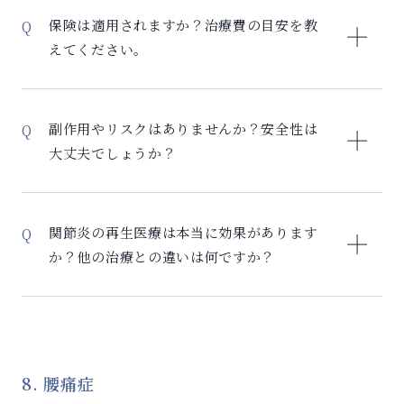
高齢になるほど慢性炎症が進行しているため、セルリ
ージ療法（前処置）：2-4週間 – 幹細胞培養：3-4週間
保険は適用されますか？治療費の目安を教
バイバルの効果を実感しやすい傾向があります。
– 合計：約2-3ヶ月 仕事への影響： – 採取時：局所麻酔
えてください。
使用、当日から通常生活可能 – 治療後：入院不要、翌
日から仕事復帰可能 – 定期通院：月1-2回程度 多くの
残念ながら再生医療は現在、保険適用外の自由診療と
方が仕事を続けながら治療を受けられています。
なります。 費用について： – 症状や治療範囲により異
副作用やリスクはありませんか？安全性は
なります – 初回カウンセリング（3,500円）で詳細な
大丈夫でしょうか？
お見積り – 分割払いのご相談も承っております 医療費
控除について： – 年間医療費10万円超で確定申告によ
セルリバイバルはご自身の細胞を使用するため、拒絶
り控除可能 – 治療費、検査費、通院交通費も対象 – 領
反応のリスクが極めて低い安全な治療法です。 安全性
関節炎の再生医療は本当に効果があります
収書は大切に保管してください まずは無料メール相談
への取り組み： – 厳格な品質管理基準をクリアした細
か？他の治療との違いは何ですか？
で、あなたの症状に応じた治療プランをご提案させて
胞のみ使用 – 細菌汚染を防止するための専用のデバイ
いただきます。※詳しくは税理士にご確認ください。
スを使い、クリーンベンチ内で加工 – 各分野の専門医
セルリバイバルは従来の対症療法とは異なり、慢性炎
によるチーム医療体制 – がん細胞検査で安全性を事前
症という根本原因にアプローチする治療法です。
確認 軽微な副作用： – 採取部位の一時的な腫れや痛み
– 注射部位の軽度の腫れ（2-3日で改善） 重篤な副作用
従来の治療との違い：
8. 腰痛症
の報告はありません。
– 痛み止め・湿布：一時的に症状を抑えるだけ