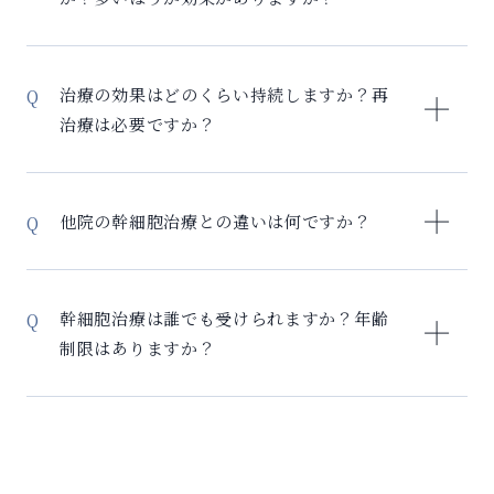
初回カウンセリング（3,500円）にて、症状に応じた詳
痛みはほとんどありません – 採取時間は約20-30分 –
細なお見積りをご提示します。治療内容により費用は
当日から通常生活が可能 2. 腸骨（腰の骨）から採取 –
当院の点滴治療では、使う幹細胞の数は2億個を基準に
異なりますので、まずはご相談ください。※より詳細
局所麻酔下で行います – 採取後は安静が必要 どちらの
しています。細胞の数が多すぎると、一時的に毛細血
については、税理士に相談ください。
治療の効果はどのくらい持続しますか？再
方法を選択するかは、症状や治療目的により医師が判
管への負担が上がり、最悪の場合にはショック症状を
治療は必要ですか？
断します。
引き起こす事もあり得ます。国内で市販されている脊
髄損傷の治療をするための幹細胞治療薬は体重の334万
効果の持続期間は個人差がありますが、一般的に以下
倍を上限としていて、安全性のために細胞の量を調整
のような経過をたどる方が多く見受けられます。効果
他院の幹細胞治療との違いは何ですか？
しています。細胞の数が多いほうがいいと思われがち
の持続性：初回治療後6ヶ月〜2年程度効果が持続しま
ですが、当院では患者様にとって安全な治療をするこ
す。慢性炎症を改善した場合には、より長期間の効果
当院の幹細胞治療の最大の特徴は「セルリバイバル」
とを第一に考え、安全性と治療効果とのバランスを取
持続が期待できますが、生活習慣の改善を併用するこ
という独自の3段階治療法です。従来の幹細胞治療との
るために2億個を基準としています。
幹細胞治療は誰でも受けられますか？年齢
とで、効果がさらに長続きします。再治療について：
違い： 1. 前処置の実施：日本で唯一のマクロファージ
制限はありますか？
症状や検査結果により追加治療を検討します。多くの
療法で体内環境を整備 2. 効果の可視化：エピクロック
方は1年前後に追加治療を受けることで効果を維持し、
検査と炎症マーカー検査で数値化 3. 複合的アプロー
幹細胞治療は基本的に20歳以上の方であれば受けてい
定期的な検査で最適なタイミングを判断します。当院
チ：必要に応じてPRP療法やエクソソーム療法を併用
ただけます。80歳以上の方でも治療実績があります。
では最長2年間のフォローアップで、効果の持続状況を
4. 長期フォロー：最長2年間の継続的なサポート体制
ただし、以下の方は治療を受けられません：がんの既
確認し、必要に応じて追加治療をご提案します。
単に幹細胞を注入するだけでなく、幹細胞が最大限に