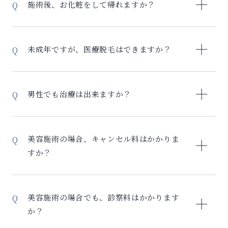
施術後、お化粧をして帰れますか？
ほとんどの治療について、施術直後にお化粧が可能で
すが、お受けいただく治療によっては施術直後にお化
未成年ですが、医療脱毛はできますか？
粧が出来ない場合がございますので、事前にご相談下
さいませ。
当院では中学生以上の方から施術が可能になります。
なお、お化粧直しをご希望の患者様は、ご自身のメイ
未成年の方は親権者様の同意書がないとご契約が出来
男性でも治療は出来ますか？
ク道具をご持参下さい。
かねますので、予めコピーをし、親権者様のご署名を
頂いた上、ご持参下さいませ。
全ての治療をお受けいただけます。
同意書ダウンロード
美容施術の場合、キャンセル料はかかりま
すか？
多くの患者様にスムーズに治療を受けていただくため
に、ご予約のキャンセル・当日の変更につきまして、
美容施術の場合でも、診察料はかかります
以下のキャンセル料金を設定させていただいておりま
か？
す。 – 当日キャンセル：3,500円 – 当日の予約日変