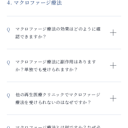
往歴がある方（血液検査で確認します）、重篤な感染
4. マクロファージ療法
働ける環境を整えてから治療することで、より高い効
症をお持ちの方、妊娠中・授乳中の方、その他、医師
果が期待できます。
が不適応と判断した場合。年齢により幹細胞の数は減
少しますが、培養技術により機能を回復させることが
マクロファージ療法の効果はどのように確
できるため、高齢の方でも十分な効果が期待できま
認できますか？
す。まずは詳細な検査で適応を判断させていただきま
す。
当院では、症状の変化を確認するだけでなく、治療効
果を科学的に数値化します。 効果測定方法： 1. 慢性炎
マクロファージ療法に副作用はあります
症検査 – CRP、IL-1β、IL-6、TNFαの数値変化 – 治療
か？単独でも受けられますか？
前後で炎症レベルの低下を確認 2. 臨床症状の改善 – 痛
みの軽減（VASスケールで評価） – 疲労感の改善 – 睡
副作用について： マクロファージ療法はご自身の細胞
眠の質の向上 3. 免疫機能検査 – マクロファージの機能
を使用するため、重篤な副作用はほとんどありませ
他の再生医療クリニックでマクロファージ
評価 – M1/M2バランスの改善 効果の実感時期： – 2-3
ん。 軽微な副作用： – 採血部位の軽い痛みや内出血 –
療法を受けられないのはなぜですか？
週間後：炎症マーカーの改善 – 1ヶ月後：自覚症状の改
投与後の軽度の熱感（1-2日で改善） – 一時的な腫れ
善開始 – 2-3ヶ月後：持続的な改善効果 定期的な検査
（関節） 単独治療について： マクロファージ療法は単
マクロファージ療法は、特殊な技術と専門知識が必要
により、客観的データで治療効果を確認できるため、
独でも受けられます。特に以下の方におすすめです： –
なためです。 当院だけが提供できる理由： 1. 独占契
「本当に効いているのか」という不安を解消できま
マクロファージ療法とは何ですか？なぜ必