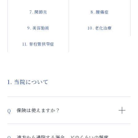
7. 関節炎
8. 腰痛症
9. 美容施術
10. 老化治療
11. 脊柱管狭窄症
1. 当院について
保険は使えますか？
当院は自由診療のため、保険適用外となります。料金
は部位や回数により異なりますので、カウンセリング
遠方から通院する場合、どのくらいの頻度