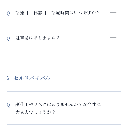
紹介状、検査結果票、 お薬手帳などお持ちでしたらご
はい、おります。
持参ください。
診療日・休診日・診療時間はいつですか？
こちら
よりご確認ください。 ※その他、夏季休診、年
末年始休診がございます。臨時休診日はお知らせをご
駐車場はありますか？
覧ください
当院提携の駐車場のご用意はございませんので、近隣
の時間貸しパーキングをご利用下さいませ。
2. セルリバイバル
副作用やリスクはありませんか？安全性は
大丈夫でしょうか？
セルリバイバルはご自身の細胞を使用するため、拒絶