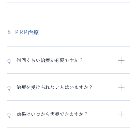
に品質が変動 iPSエクソソーム： – iPS細胞（人工多能
ています。
iPSエクソソーム療法は、細胞そのものではなく細胞か
な投与方法を選択し、治療を行います。まずは診察で
性幹細胞）から作製 – 細胞が若返っているため、常に
ら分泌される物質を使用するため、極めて安全性の高
適応を判断させていただきます。
高い修復効果 – 20代女性の再生医療グレードiPS細胞
い治療法です。 安全性が高い理由： – 拒絶反応のリス
を使用 – 品質が安定し、効果も一定 iPS細胞は山中伸
クが極めて低い：エクソソームは細胞ではないため、
6. PRP治療
弥教授のノーベル賞受賞技術により、80歳の細胞でも
免疫拒絶がほぼありません – 腫瘍形成リスクがない：
しっかりと働くことができるようになります。この
幹細胞治療と異なり、細胞増殖の心配がありません –
「年齢に応じた細胞」から作られるiPSエクソソームに
厳格な品質管理：特定細胞加工物製造許可施設で製造
より、効果が期待できるのです。
何回くらい治療が必要ですか？
された医療グレード製品のみ使用 – 感染症検査済み：
すべての製品で感染症検査をクリア 軽微な副作用： –
症状により異なりますが、1年間の治療計画で関節治療
注射部位の軽い痛みや腫れ（数日で改善） – まれに軽
では1-3回程度、美容目的では3-4週間隔で3回程度が目
度の熱感（1-2日で改善） – 一時的な倦怠感 重篤な副
治療を受けられない人はいますか？
安です。効果を見ながら追加を検討します。
作用の報告はこれまでありません。万が一の際も専門
医が迅速に対応いたします。
血液疾患、感染症、悪性腫瘍、妊娠中の方、同意が得
られない方などは治療対象外となる可能性がございま
効果はいつから実感できますか？
す。事前の問診や検査で適応を判断させていただきま
す。
PRP療法は体の自然な治癒過程を促進する治療法のた