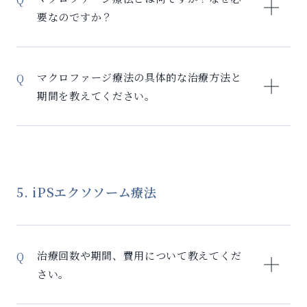
慢性炎症が強い方 – 他院で幹細胞治療を受けたが効果
約：海外の機関との独占契約技術による施術 2. 専門医
す。
要なのですか？
が不十分だった方 – まず体内環境を整えたい方 ただ
が治療を担当：マクロファージ療法に精通した医師チ
し、最大の効果を得るには、その後の幹細胞治療との
ーム 3. 特殊な培養技術：マクロファージを適切に調整
マクロファージ療法は、日本で唯一（2025年8月現
組み合わせ（セルリバイバル）を推奨しています。
する技術 4. 総合的な治療体系：セルリバイバルとして
在）当院だけが提供している、幹細胞治療の効果を最
マクロファージ療法の具体的な治療方法と
体系化 他院では幹細胞治療のみを行うことが一般的で
大化するための前処置治療です。 マクロファージと
期間を教えてください。
すが、当院では前処置としてマクロファージ療法を組
は： – 体内の免疫細胞の一種 – 通常は「掃除役」とし
み合わせることで、より高い治療効果を実現していま
て細菌や壊れた細胞を除去 – 健康な体では「修復支援
マクロファージ療法は、患者様の血液から採取したマ
す。
役」に切り替わり、組織の再生を促進 なぜ必要なの
クロファージを培養・調整し、体内に戻す治療です。
か： 慢性炎症があると、マクロファージが「掃除役」
治療の流れ： 1. 血液採取 2. マクロファージの分離・培
のまま固定され、「修復支援役」への切り替えができ
養（2-3週間） 3. 機能調整：M1型（掃除役）からM2
5. iPSエクソソーム療法
ません。その結果、幹細胞を投与しても十分な効果が
型（修復支援役）へ 4. 投与：点滴または局所注射。治
得られないのです。マクロファージ療法により、この
療期間：採血から2-4週間後、症状により1-3回に分け
切り替えを促し、幹細胞が最大限に働ける環境を作り
て投与。マクロファージ療法完了後、幹細胞治療への
ます。そのため、マクロファージ療法だけで症状が改
治療回数や期間、費用について教えてくだ
移行をします。慢性炎症の程度により期間は調整され
善することもあります。
さい。
ます。