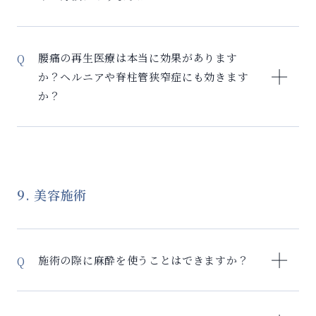
が少ない」と感想をいただいています。
余地が大きい – マクロファージ療法により、まず炎症
環境をリセット 実際の改善例： – 15年来の腰痛が6ヶ
セルリバイバルは、手術を検討している方の新しい選
月で日常生活に支障なしに – 毎朝の激痛が3ヶ月で軽減
択肢となります。 手術との比較： – 手術：物理的に圧
腰痛の再生医療は本当に効果があります
– 痛み止めが不要になった方も 諦めていた症状ほど、
迫を除去するが、再発リスクあり – セルリバイバル：
か？ヘルニアや脊柱管狭窄症にも効きます
治療による変化を実感しやすい傾向があります。
炎症を改善し、組織を再生 手術回避の可能性： – 軽
か？
度〜中等度のヘルニア：多くの方が手術回避 – 脊柱管
狭窄症：症状改善により手術延期・回避例あり – すで
セルリバイバルは、腰痛の根本原因である慢性炎症を
に手術を受けた方の再発予防や、手術の後に痛みが残
改善し、損傷した組織の修復を促進する治療法です。
っているような方にも有効なことがあります ただし、
対応可能な腰痛： – 椎間板ヘルニア：椎間板の修復と
重度の神経圧迫など緊急性がある場合は手術が必要で
炎症改善 – 脊柱管狭窄症：神経周囲の炎症を抑制 – 筋
9. 美容施術
す。まずは検査で適応を判断させていただきます。
筋膜性腰痛：筋肉・筋膜の修復促進 – 変形性脊椎症：
関節の炎症改善 当院では炎症マーカー検査により効果
を数値化。多くの方が2-3ヶ月で痛みの軽減、6ヶ月で
施術の際に麻酔を使うことはできますか？
日常生活の改善を実感されています。MRI画像でも椎
間板の状態が変化する例もあります。
ご希望の方は塗布麻酔をご用意しております。