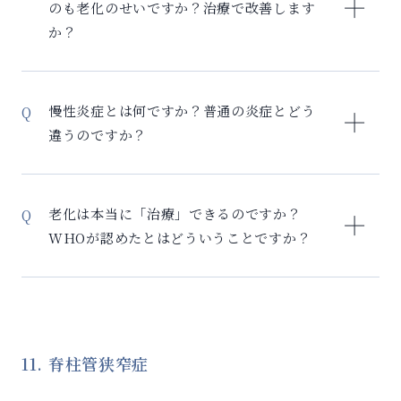
い： – 実年齢：生まれてからの年数（暦年齢） – 生物
のも老化のせいですか？治療で改善します
（慢性炎症）を治療 – 細胞レベルから若返りを促進 –
学的年齢：細胞レベルでの実際の老化度 検査でわかる
か？
全身の機能改善 – 効果が長期間持続（最長2年間フォロ
こと： – DNAメチル化パターンを分析し、細胞の老化
ー） 統合的アプローチの重要性： – サプリメントは補
度を数値化 – 実年齢50歳でも、生物学的には40歳（若
「なんとなく続く不調」こそ、慢性炎症による老化の
助的に有効 – 生活習慣改善と組み合わせて効果最大化
い）または60歳（老化進行）の可能性 – 老化の進行速
サインである可能性が高いです。 老化による典型的な
– しかし根本治療にはセルリバイバルが必要 単なる
慢性炎症とは何ですか？普通の炎症とどう
度（加速しているか、安定しているか） – 治療による
症状は慢性的な疲労感、朝起きても疲れが取れない、
「若く見せる」治療ではなく、「細胞から若返る」根
違うのですか？
若返り効果を客観的に確認 検査の意義： – 「見た目」
集中力・記憶力の低下、やる気が出ない、気分の落ち
本治療。それが当院の老化治療に対する考え方です。
や「感覚」ではなく、科学的データで老化度を把握 –
込み、睡眠の質の低下、関節の痛みやこわばり、肌の
慢性炎症は「サイレントキラー」とも呼ばれる、体内
治療前後の変化を数値で比較可能 – 将来の健康リスク
ハリ・ツヤの低下などが挙げられます。症状が軽微で
で静かに進行する低レベルの炎症です。 急性炎症のよ
を予測 – 個別化された治療計画の立案 例：実年齢60歳
老化は本当に「治療」できるのですか？
「年齢のせい」と片付けられたり、通常の健康診断で
うに怪我や感染による一時的な炎症（赤み、腫れ、痛
の方が、治療後に生物学的年齢が55歳に改善した場
WHOが認めたとはどういうことですか？
は慢性炎症を検出できないため「病気」ではなく「老
み、発熱）とは違い、自覚症状なく長期間炎症が続き
合、細胞レベルで5歳若返ったことを意味します。
化」として見過ごされるてしまいます。「セルリバイ
ます（細胞を徐々に傷つける）。痛みや腫れなどの明
2018年、WHO（世界保健機関）は老化を「ICD-11」
バル」は、慢性炎症を改善し、細胞機能を回復し、エ
確な症状がなく、5年、10年と長期間にわたって持続
において「治療可能な疾患」として正式に分類しまし
ネルギー産生が改善されるため、多くの方が2-3ヶ月で
し、全身の細胞や臓器に徐々にダメージを与えます。
た。これは医学史における画期的な転換点です。 老化
「体が軽くなった」「朝スッキリ起きられる」「仕事
当院では、この「見えない炎症」を炎症マーカー検査
は避けられない自然現象ではなく、治療可能な病態で
11. 脊柱管狭窄症
の効率が上がった」という実感を得られています。不
で数値化し、治療による改善を目指します。
あるとWHOの認定が示しています。老化の根本原因で
調は「仕方ない」ものではなく、治療により改善可能