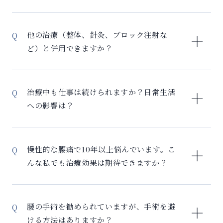
– ヒアルロン酸注射：関節の潤滑を補うが、組織修復は
しない
他の治療（整体、針灸、ブロック注射な
– 手術：入院が必要で、身体への負担が大きい
ど）と併用できますか？
– セルリバイバル：慢性炎症を改善し、組織を再生。
外来で治療可能で入院不要
セルリバイバルは、他の治療法との併用が可能です。
当院では炎症マーカー検査で効果を数値化し、客観的
併用のメリット： – 整体・カイロ：姿勢改善と組み合
治療中も仕事は続けられますか？日常生活
に改善を確認できます。多くの方が3-6ヶ月で関節
わせて効果向上 – 針灸・マッサージ：血流改善で相乗
への影響は？
の動きの改善や痛みの軽減を実感されています。
効果 – リハビリ：再生した組織の機能回復を促進 注意
点： – ブロック注射：治療前後2週間は避ける – 強い刺
セルリバイバルは、日常生活を続けながら受けられる
激の施術：治療直後は控える – 薬物療法：医師と相談
治療です。 治療による生活への影響： – 採取時：局所
慢性的な腰痛で10年以上悩んでいます。こ
の上で調整 むしろ適切な併用により、より良い治療成
麻酔使用、当日から通常生活可能 – 治療後：入院不
んな私でも治療効果は期待できますか？
果が期待できます。担当医が最適な組み合わせをご提
要、翌日から仕事復帰可能 – 通院頻度：月1-2回程度の
案します。
通院 仕事への配慮： – デスクワークの方：翌日から可
長期間の慢性腰痛こそ、セルリバイバルの適応となり
能 – 肉体労働の方：2-3日の安静後、徐々に復帰 – 在宅
ます。 慢性腰痛への効果： – 10年、20年以上の腰痛で
腰の手術を勧められていますが、手術を避
勤務中の治療も可能 多くの方が「思っていたより負担
も改善例多数 – 慢性炎症が長期化している分、改善の
ける方法はありますか？