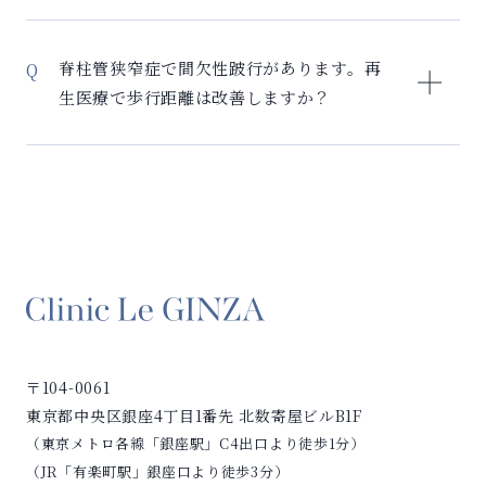
価することから始めます。
点： – 排尿障害が出現したら速やかに受診 – 定期的な
脊柱管狭窄症の手術適応は、症状の程度により異なり
神経学的評価が重要 – 症状の変化を細かくモニタリン
ます。セルリバイバルは、手術を検討している方の新
脊柱管狭窄症で間欠性跛行があります。再
グ 早期の治療により、症状の進行を防ぎ、生活の質を
しい選択肢となります。 手術が必要な場合： – 急速に
生医療で歩行距離は改善しますか？
維持できる可能性が高まります。
進行する運動麻痺 – 重度の排尿・排便障害 – 保存療法
で全く改善しない重症例 再生医療が適している場合：
間欠性跛行（歩くと足が痛くなり、休むと楽になる症
– 軽度〜中等度の症状 – 手術のリスクを避けたい方 –
状）は、脊柱管狭窄症の典型的な症状です。セルリバ
手術後も症状が残っている方 当院では整形外科専門医
イバルにより、多くの方で歩行距離の改善が見られて
が適切に判断し、必要な場合は手術を優先するようご
います。 改善のメカニズム： – 神経周囲の慢性炎症を
案内します。
改善 – 血流を改善し、神経への酸素供給を増加 – 損傷
した神経組織の修復を促進 実際の改善例： – 100m歩
くのが限界→500m以上歩けるように – 休憩なしで買
い物ができるように – 趣味の散歩を再開できた 個人差
はありますが、3-6ヶ月で歩行能力の改善を実感される
〒104-0061
方が多いです。
東京都中央区銀座4丁目1番先 北数寄屋ビルB1F
（東京メトロ各線「銀座駅」C4出口より徒歩1分）
（JR「有楽町駅」銀座口より徒歩3分）