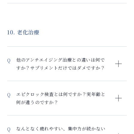
更：1,000円 ※キャンセル料をお支払いただけない場
初めて診察される場合は初診料として3,500円、2回目
合は、次回のご予約をお断りする場合がございます。
以降は再診料として1,000円を頂戴いたします。 ※当
※無断キャンセル及び度重なる遅刻やキャンセルがあ
日キャンセルをされた場合は、3,500円を頂戴いたしま
る場合、次回のご予約をお断りする場合がございま
す。
10. 老化治療
す。 ※自然災害により交通機関がストップした場合な
どや、こちらの都合でご日程を調整させていただく場
合のキャンセル料は発生いたしません。
他のアンチエイジング治療との違いは何で
すか？サプリメントだけではダメですか？
当院のセルリバイバルは、従来のアンチエイジングと
は根本的にアプローチが異なります。 従来のアンチエ
エピクロック検査とは何ですか？実年齢と
イジングとの違い： サプリメント・点滴： – 一時的な
何が違うのですか？
栄養補給 – 根本原因にはアプローチしない – 効果の持
続性が低い – 個人差が大きい 美容医療（ヒアルロン酸
エピクロック検査は、あなたの「生物学的年齢」を測
など）： – 見た目の改善のみ – 体内の老化は進行 – 定
定する最先端の検査です。 実年齢と生物学的年齢の違
なんとなく疲れやすい、集中力が続かない
期的な施術が必要 セルリバイバル： – 老化の根本原因