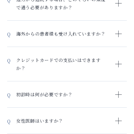
時に詳しくご説明します。
で通う必要がありますか？
遠方の患者様にも無理なく通院いただけるよう、効率
的な治療スケジュールを組んでいます。 標準的な通院
海外からの患者様も受け入れていますか？
頻度：初回診察・検査：1日（約1時間～）、細胞採
取：1日（約1時間）、治療実施：1日（約1-2時間）。
はい、当院では海外在住の日本人の方や、日本の再生
その後のフォロー：3ヶ月に1回程度。遠方の方への配
医療を希望される外国人の方も受け入れています。 海
クレジットカードでの支払いはできます
慮：複数の処置をまとめて実施したり、オンライン診
外患者様へのサポート：集中治療プログラム・短期滞
か？
療の活用（経過観察時）により、効率よく来院してい
在での治療計画 、オンライン相談：来日前の事前カウ
ただけるように取り組んでおります。地元医療機関と
ンセリング、来院前のオンライン決済 注意事項：治
VISA、MASTER、UC、JCB、DINERS、AMEX、銀
の連携などもご相談ください。北海道、九州、海外か
療内容により複数回の来院が必要な場合、細胞培養期
聯(Union Pay),Alipayなど各種カード、医療ローンが
らも多くの患者様が治療を受けられています。
初診時は何が必要ですか？
間（3-4週間）を考慮した滞在計画が必要な場合もござ
ご利用いただけます。お気軽にお問い合わせくださ
います。症状により即日採血し投与できる再生医療も
い。
当院は自由診療となりますので、保険証は不要です
ございますので、お気軽にご相談ください。
が、身分証明書を必ずご持参ください。 再生医療の初
女性医師はいますか？
診を受けられる場合には、服薬中のお薬、他院からの